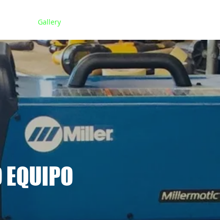
Home
Gallery
Book Online
Shop
360autobodyshop@g
 EQUIPO